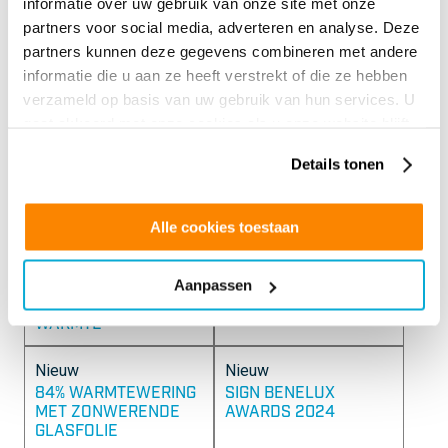
informatie over uw gebruik van onze site met onze
Nieuw
Nieuw
partners voor social media, adverteren en analyse. Deze
LAST VAN HET FELLE
SIGN BENELUX
partners kunnen deze gegevens combineren met andere
ZONLICHT?
AWARD 2024
informatie die u aan ze heeft verstrekt of die ze hebben
Nieuw
Nieuw
verzameld op basis van uw gebruik van hun services. U
gaat akkoord met onze cookies als u onze website blijft
VOORKOM
BINNENKORT KOMEN
VERKLEURING DOOR
WIJ MET
gebruiken.
ZONLICHT MET UV
FANTASTISCH
Details tonen
WERENDE GLASFOLIE
NIEUWS!
Nieuw
Nieuw
Alle cookies toestaan
GLASFOLIE
PRIVACY GLASFOLIE
SUNCONTROL –
Aanpassen
DUURZAME
OPLOSSING TEGEN DE
WARMTE
Nieuw
Nieuw
84% WARMTEWERING
SIGN BENELUX
MET ZONWERENDE
AWARDS 2024
GLASFOLIE