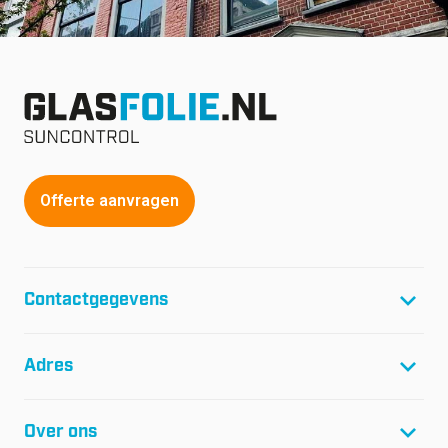
Offerte aanvragen
Contactgegevens
T:
+31(0)299-46 04 45
Adres
F:
+31(0)299-64 01 61
E:
info@glasfolie.nl
Glasfolie Suncontrol B.V.
Over ons
Netwerk 20