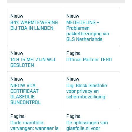
Shop
Werken bij
Nieuw
Nieuw
Inloggen
84% WARMTEWERING
MEDEDELING –
Nieuws
BIJ TDA IN LIJNDEN
Problemen
pakketbezorging via
GLS Netherlands
Nieuw
Pagina
14 & 15 MEI ZIJN WIJ
Official Partner TEGO
GESLOTEN
Nieuw
Nieuw
NIEUW VCA
Digi Block Glasfolie
CERTIFICAAT
voor privacy en
GLASFOLIE
schermbeveiliging
SUNCONTROL
Pagina
Pagina
Oude raamfolie
De oplossingen van
vervangen: wanneer is
glasfolie.nl voor