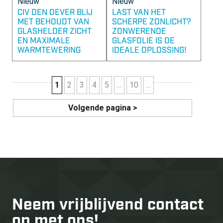
Nieuw
Nieuw
CIV DEN OEVER BLIJ
LAST VAN HET
MET BEHOUDT VAN
SCHERPE ZONLICHT?
GLASHELDER ZICHT
ZONWERENDE
EN MAXIMALE
GLASFOLIE IS DE
WARMTEWERING
IDEALE OPLOSSING!
1
2
3
4
5
...
10
...
Volgende pagina >
Neem vrijblijvend
contact
op met ons!