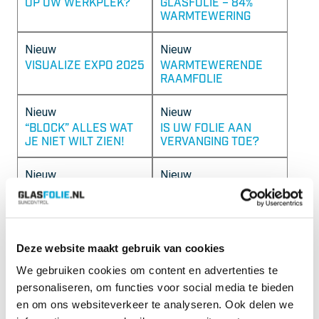
OP UW WERKPLEK?
GLASFOLIE – 84%
WARMTEWERING
Nieuw
Nieuw
VISUALIZE EXPO 2025
WARMTEWERENDE
RAAMFOLIE
Nieuw
Nieuw
“BLOCK” ALLES WAT
IS UW FOLIE AAN
JE NIET WILT ZIEN!
VERVANGING TOE?
Nieuw
Nieuw
LAST VAN HET FELLE
DESIGN GLASFOLIE
ZONLICHT OP UW
FUTURA
WERKPLEK?
Deze website maakt gebruik van cookies
Nieuw
Nieuw
GLASFOLIE
WILT U MEER
We gebruiken cookies om content en advertenties te
SUNCONTROL WENST
PRIVACY?
personaliseren, om functies voor social media te bieden
U FIJNE FEESTDAGEN!
en om ons websiteverkeer te analyseren. Ook delen we