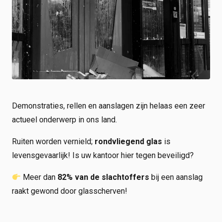
Shop
Werken bij
Inloggen
Nieuws
Demonstraties, rellen en aanslagen zijn helaas een zeer
actueel onderwerp in ons land.
Ruiten worden vernield;
rondvliegend glas
is
levensgevaarlijk! Is uw kantoor hier tegen beveiligd?
Meer dan
82% van de slachtoffers
bij een aanslag
raakt gewond door glasscherven!