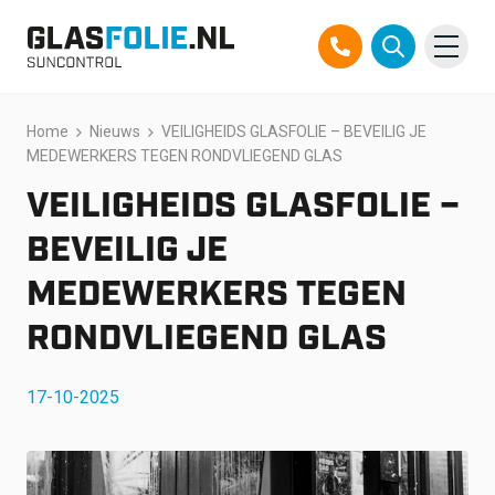
Overslaan
Home
Nieuws
VEILIGHEIDS GLASFOLIE – BEVEILIG JE
Producten
naar
MEDEWERKERS TEGEN RONDVLIEGEND GLAS
inhoud
Oplossingen
VEILIGHEIDS GLASFOLIE –
Projecten
BEVEILIG JE
MEDEWERKERS TEGEN
Referenties
RONDVLIEGEND GLAS
Over ons
17-10-2025
Over ons
Contact
Official Partner TEGO
FAQ