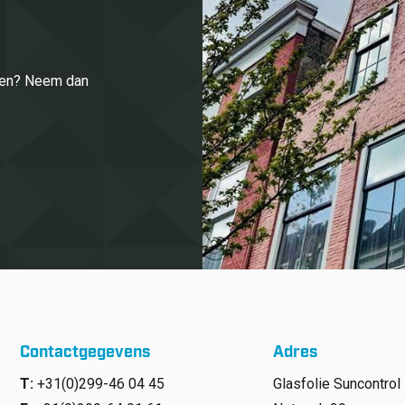
enen? Neem dan
Contactgegevens
Adres
T:
+31(0)299-46 04 45
Glasfolie Suncontrol 