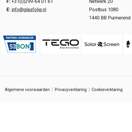
F:
+31(0)299-64 01 61
Netwerk 20
E:
info@glasfolie.nl
Postbus 1080
1440 BB Purmerend
Algemene voorwaarden
Privacyverklaring
Cookieverklaring