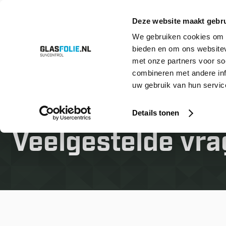
Deze website maakt gebru
We gebruiken cookies om c
bieden en om ons websitev
Overslaan
Producten
Oplossingen
Projecten
Referenties
Over ons
met onze partners voor so
naar
inhoud
combineren met andere inf
uw gebruik van hun service
Home
Veelgestelde vragen
Details tonen
Veelgestelde vr