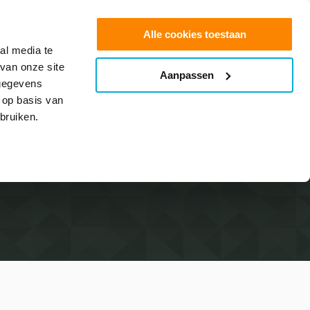
0
Shop
Offerte aanvragen
Alle cookies toestaan
al media te
van onze site
Aanpassen
info@glasfolie.nl
 gegevens
 op basis van
bruiken.