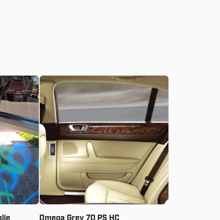
Vanaf:
€
20.59
olie
Omega Grey 70 PS HC