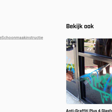
Bekijk ook
e
Schoonmaakinstructie
Vanaf:
€
60.80
Anti-Graffiti Plus 4 Glasf