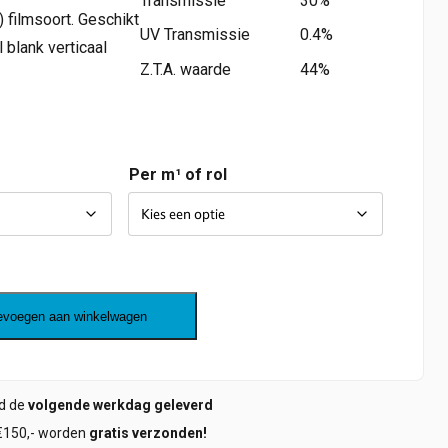
Transmissie
30%
e) filmsoort. Geschikt
UV Transmissie
0.4%
 blank verticaal
Z.T.A. waarde
44%
Per m¹ of rol
evoegen aan winkelwagen
ld de
volgende werkdag geleverd
€150,- worden
gratis verzonden!