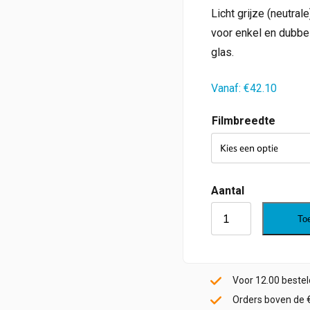
Licht grijze (neutral
voor enkel en dubbel
glas.
Vanaf:
€
42.10
Filmbreedte
Stainless
To
Steel
165
PS
Voor 12.00 beste
HC
Orders boven de 
aantal