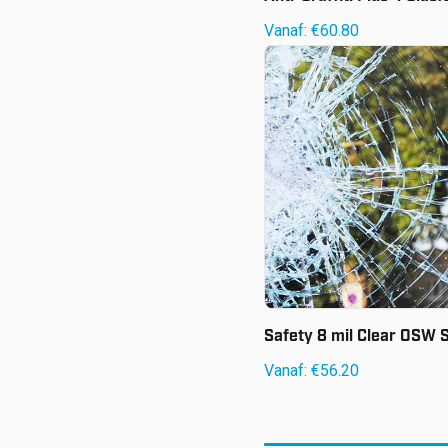
Vanaf:
€
60.80
Vanaf:
€
56.20
Safety 8 mil Clear OSW 
Vanaf:
€
56.20