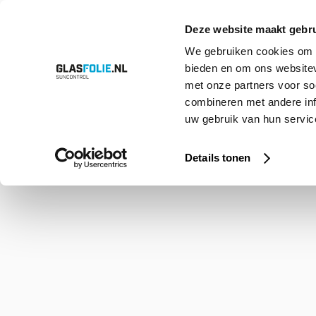
Deze website maakt gebru
We gebruiken cookies om c
bieden en om ons websitev
Overslaan
Producten
Oplossingen
Projecten
Referenties
Over ons
met onze partners voor so
naar
inhoud
combineren met andere inf
uw gebruik van hun service
Home
Shop
Stainless Steel 165 PS HC
Details tonen