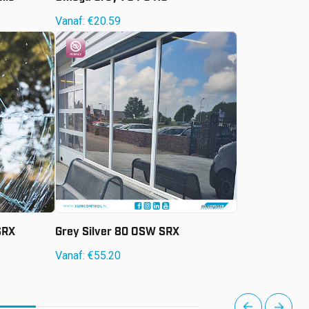
Vanaf:
€
20.59
Vanaf:
€
55.20
SRX
Grey Silver 80 OSW SRX
Vanaf:
€
55.20
next