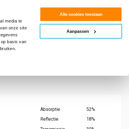
0
Shop
Offerte aanvragen
Alle cookies toestaan
al media te
van onze site
Aanpassen
info@glasfolie.nl
 gegevens
 op basis van
bruiken.
el 165 PS HC
Absorptie
52%
Reflectie
18%