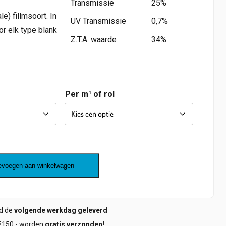
Transmissie
25%
le) fillmsoort. In
UV Transmissie
0,7%
or elk type blank
Z.T.A. waarde
34%
Per m¹ of rol
evoegen aan winkelwagen
ld de
volgende werkdag geleverd
€150,- worden
gratis verzonden!