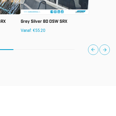
SRX
Grey Silver 80 OSW SRX
Vanaf:
€
55.20
next
prev