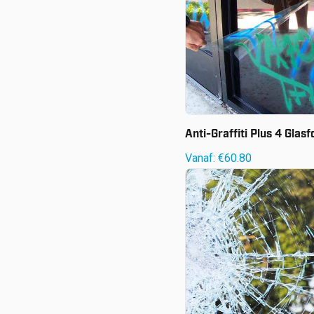
Anti-Graffiti Plus 4 Glasf
Vanaf:
€
60.80
Vanaf:
€
56.20