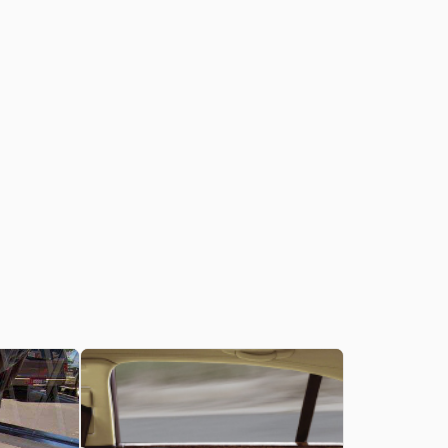
Vanaf:
€
20.59