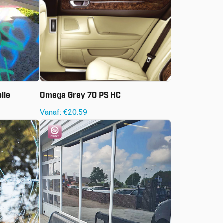
olie
Omega Grey 70 PS HC
Vanaf:
€
20.59
Vanaf:
€
55.20