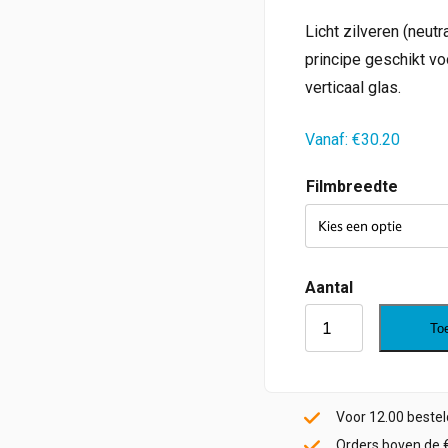
Licht zilveren (neutra
principe geschikt vo
verticaal glas.
Vanaf:
€
30.20
Filmbreedte
Silver
To
60
PS
HC
Voor 12.00 beste
aantal
Orders boven de 