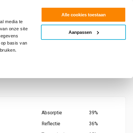
0
Shop
Offerte aanvragen
Alle cookies toestaan
al media te
van onze site
Aanpassen
info@glasfolie.nl
 gegevens
 op basis van
bruiken.
HC
Absorptie
39%
Reflectie
36%