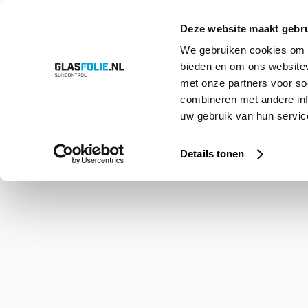
Deze website maakt gebru
We gebruiken cookies om c
bieden en om ons websitev
Overslaan
Producten
Oplossingen
Projecten
Referenties
Over ons
met onze partners voor so
naar
inhoud
combineren met andere inf
uw gebruik van hun service
Home
Shop
Silver 60 PS HC
Details tonen