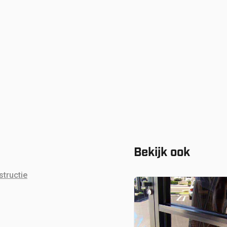
Bekijk ook
tructie
Vanaf:
€
60.80