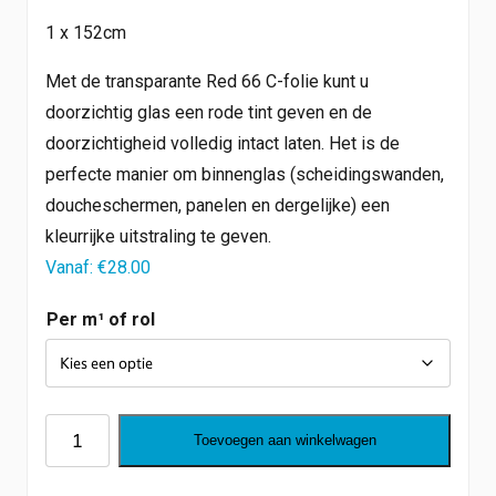
1 x 152cm
Shop
Werken bij
Met de transparante Red 66 C-folie kunt u
Inloggen
Nieuws
doorzichtig glas een rode tint geven en de
doorzichtigheid volledig intact laten. Het is de
perfecte manier om binnenglas (scheidingswanden,
doucheschermen, panelen en dergelijke) een
kleurrijke uitstraling te geven.
Vanaf:
€
28.00
Per m¹ of rol
Red
Toevoegen aan winkelwagen
66
aantal