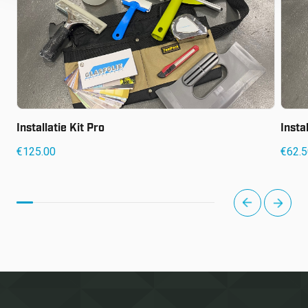
Installatie Kit Pro
Insta
€
125.00
€
62.
next
prev