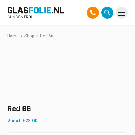
Overslaan
Home
Shop
Red 66
Producten
naar
inhoud
Oplossingen
Projecten
Referenties
Over ons
Red 66
Over ons
Contact
Vanaf:
€
28.00
Official Partner TEGO
FAQ