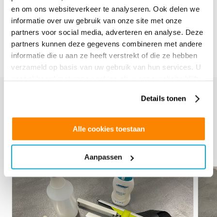
en om ons websiteverkeer te analyseren. Ook delen we
informatie over uw gebruik van onze site met onze
next
prev
partners voor social media, adverteren en analyse. Deze
partners kunnen deze gegevens combineren met andere
informatie die u aan ze heeft verstrekt of die ze hebben
verzameld op basis van uw gebruik van hun services. U
gaat akkoord met onze cookies als u onze website blijft
gebruiken.
Details tonen
Bijbehorende tools
Alle cookies toestaan
Maak uw bestelling compleet met de bijbehorende tools.
Aanpassen
€
125.00
€
62.