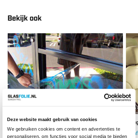
Bekijk ook
Vanaf:
€
60.80
Vana
Deze website maakt gebruik van cookies
Anti-Graffiti Plus 4 Glasfolie
Omeg
We gebruiken cookies om content en advertenties te
Vanaf:
€
60.80
Vanaf
personaliseren, om functies voor social media te bieden