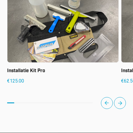
Installatie Kit Pro
Insta
€
125.00
€
62.
next
prev