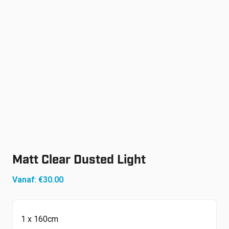
Shop
Werken bij
Inloggen
Nieuws
Matt Clear Dusted Light
Vanaf:
€
30.00
1 x 160cm