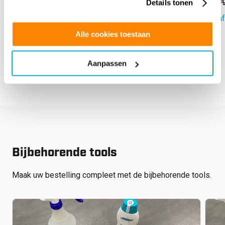
Anti-Graffiti Plus 4 Glasfolie
Omeg
Details tonen
Vanaf:
€
60.80
Vanaf
Alle cookies toestaan
next
prev
Aanpassen
Bijbehorende tools
Maak uw bestelling compleet met de bijbehorende tools.
€
125.00
€
62.