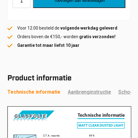
Toevoegen aan winkelwagen
Clear
Dusted
Light
Voor 12.00 besteld de
volgende werkdag geleverd
aantal
Orders boven de €150,- worden
gratis verzonden!
Garantie tot maar liefst 10 jaar
Product informatie
Technische informatie
Aanbrenginstructie
Schoonm