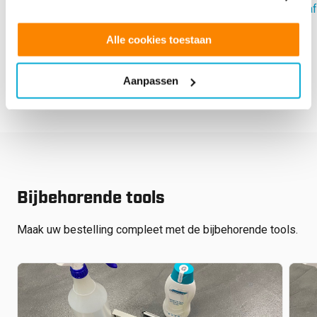
Vanaf:
€
60.80
Vanaf
Alle cookies toestaan
next
prev
Aanpassen
Bijbehorende tools
Maak uw bestelling compleet met de bijbehorende tools.
€
125.00
€
62.