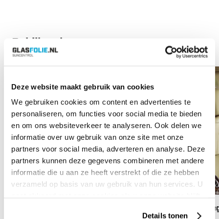
Bekijk ook
Vanaf:
€
60.80
Vana
Deze website maakt gebruik van cookies
We gebruiken cookies om content en advertenties te
personaliseren, om functies voor social media te bieden
en om ons websiteverkeer te analyseren. Ook delen we
informatie over uw gebruik van onze site met onze
partners voor social media, adverteren en analyse. Deze
partners kunnen deze gegevens combineren met andere
informatie die u aan ze heeft verstrekt of die ze hebben
verzameld op basis van uw gebruik van hun services. U
gaat akkoord met onze cookies als u onze website blijft
gebruiken.
Anti-Graffiti Plus 4 Glasfolie
Omeg
Details tonen