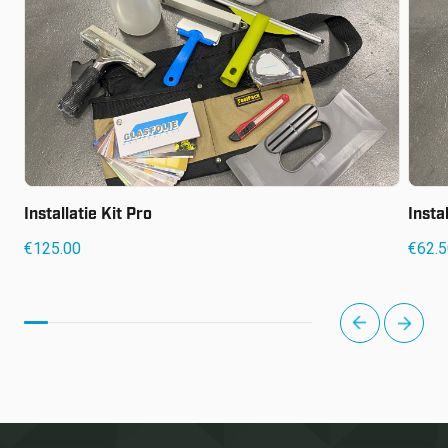
Installatie Kit Pro
Insta
€
125.00
€
62.
next
prev