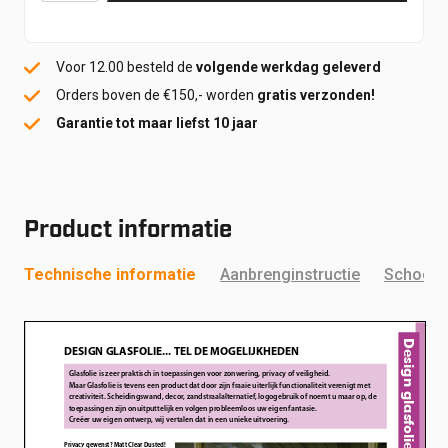
aantal
Voor 12.00 besteld de
volgende werkdag geleverd
Orders boven de €150,- worden
gratis verzonden!
Garantie tot maar liefst 10 jaar
Product informatie
Technische informatie
Aanbrenginstructie
Schoonm