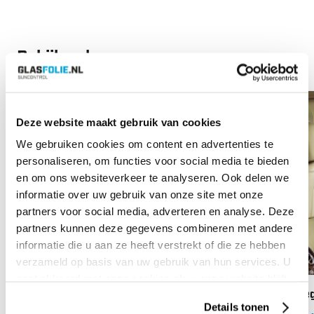
Bekijk ook
Vanaf:
€
60.80
Vana
Deze website maakt gebruik van cookies
We gebruiken cookies om content en advertenties te
personaliseren, om functies voor social media te bieden
en om ons websiteverkeer te analyseren. Ook delen we
informatie over uw gebruik van onze site met onze
partners voor social media, adverteren en analyse. Deze
partners kunnen deze gegevens combineren met andere
informatie die u aan ze heeft verstrekt of die ze hebben
verzameld op basis van uw gebruik van hun services. U
gaat akkoord met onze cookies als u onze website blijft
gebruiken.
Anti-Graffiti Plus 4 Glasfolie
Omeg
Details tonen