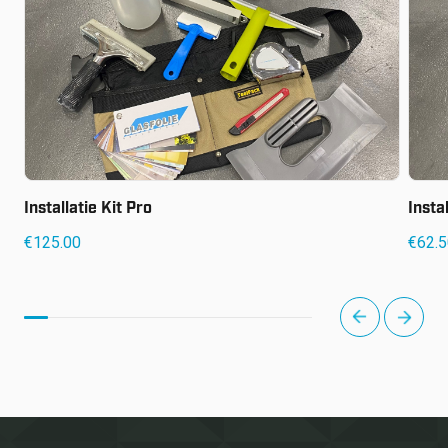
Installatie Kit Pro
Insta
€
125.00
€
62.
next
prev