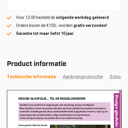
aantal
Voor 12.00 besteld de
volgende werkdag geleverd
Orders boven de €150,- worden
gratis verzonden!
Garantie tot maar liefst 10 jaar
Product informatie
Technische informatie
Aanbrenginstructie
Schoonm