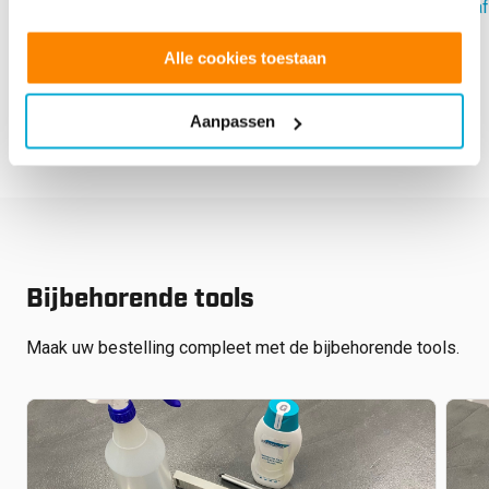
Vanaf:
€
60.80
Vanaf
Alle cookies toestaan
next
prev
Aanpassen
Bijbehorende tools
Maak uw bestelling compleet met de bijbehorende tools.
€
125.00
€
62.