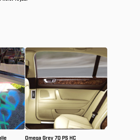
Vanaf:
€
20.59
olie
Omega Grey 70 PS HC