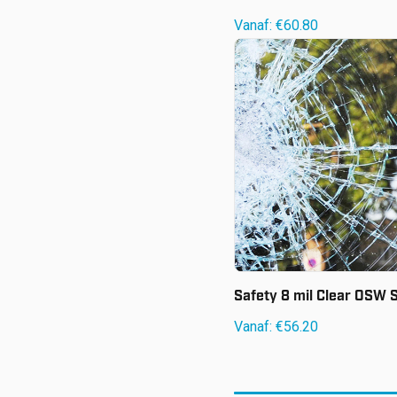
Vanaf:
€
60.80
Vanaf:
€
56.20
Safety 8 mil Clear OSW 
Vanaf:
€
56.20