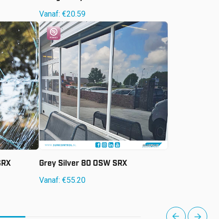
Vanaf:
€
20.59
Vanaf:
€
55.20
SRX
Grey Silver 80 OSW SRX
Vanaf:
€
55.20
next