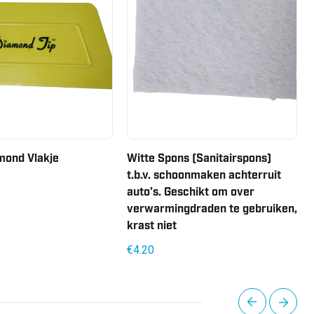
mond Vlakje
Witte Spons (Sanitairspons)
t.b.v. schoonmaken achterruit
auto’s. Geschikt om over
verwarmingdraden te gebruiken,
krast niet
€
4.20
next
prev