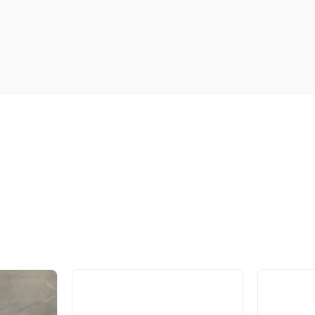
€
22.80
€
8.80