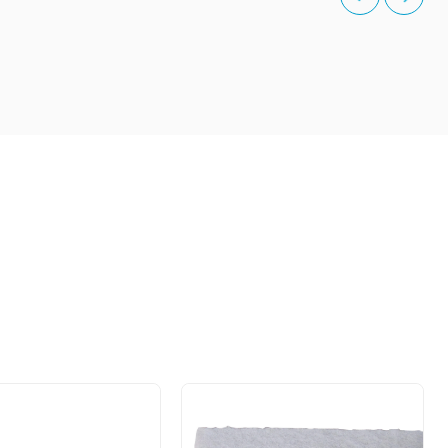
prev
€
4.20