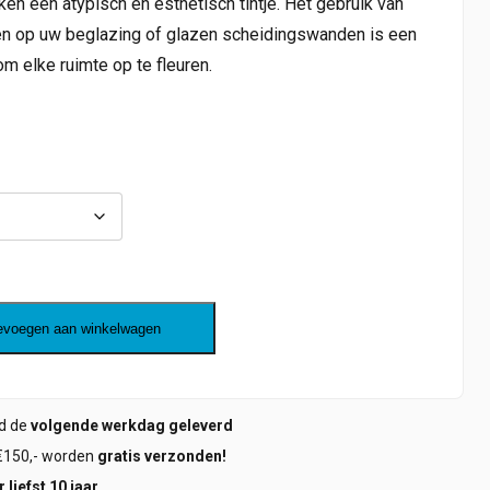
en een atypisch en esthetisch tintje. Het gebruik van
n op uw beglazing of glazen scheidingswanden is een
m elke ruimte op te fleuren.
evoegen aan winkelwagen
ld de
volgende werkdag geleverd
€150,- worden
gratis verzonden!
 liefst 10 jaar