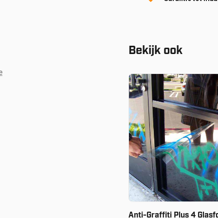
Bekijk ook
e
Vanaf:
€
60.80
Anti-Graffiti Plus 4 Glasf