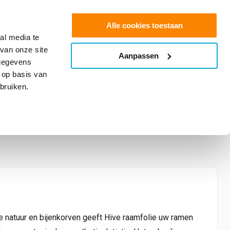
0
Shop
Offerte aanvragen
Alle cookies toestaan
al media te
van onze site
Aanpassen
info@glasfolie.nl
 gegevens
 op basis van
bruiken.
e natuur en bijenkorven geeft Hive raamfolie uw ramen