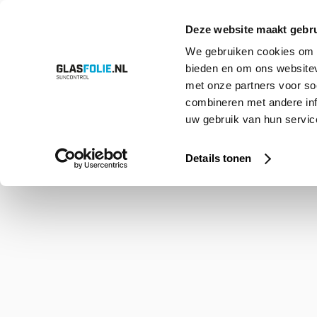
Deze website maakt gebru
We gebruiken cookies om c
bieden en om ons websitev
Overslaan
Producten
Oplossingen
Projecten
Referenties
Over ons
met onze partners voor so
naar
inhoud
combineren met andere inf
uw gebruik van hun service
Home
Shop
Hive
Details tonen