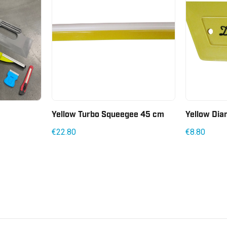
Yellow Turbo Squeegee 45 cm
Yellow Dia
€
22.80
€
8.80