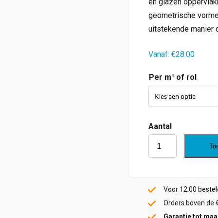
en glazen oppervlakk
geometrische vorme
uitstekende manier o
Vanaf:
€
28.00
Per m¹ of rol
Hive
To
aantal
Voor 12.00 beste
Orders boven de 
Garantie tot maar