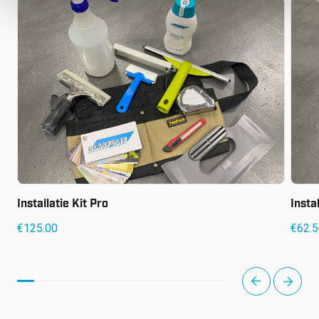
€
125.00
€
62.
Installatie Kit Pro
Insta
€
125.00
€
62.
next
prev