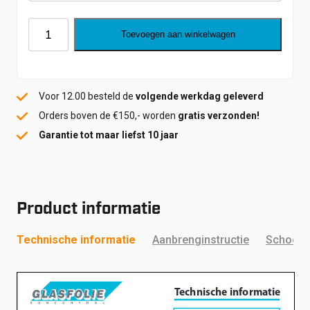
Green
Toevoegen aan winkelwagen
Silver
80
PS
Voor 12.00 besteld de
volgende werkdag geleverd
HC
Orders boven de €150,- worden
gratis verzonden!
aantal
Garantie tot maar liefst 10 jaar
Product informatie
Technische informatie
Aanbrenginstructie
Schoonm