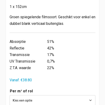
1 x 152cm
Shop
Werken bij
Groen spiegelende filmsoort. Geschikt voor enkel en
Inloggen
Nieuws
dubbel blank verticaal buitenglas.
Absorptie
51%
Reflectie
42%
Transmissie
17%
UV Transmissie
0,7%
Z.T.A. waarde
22%
Vanaf:
€
38.80
Per m¹ of rol