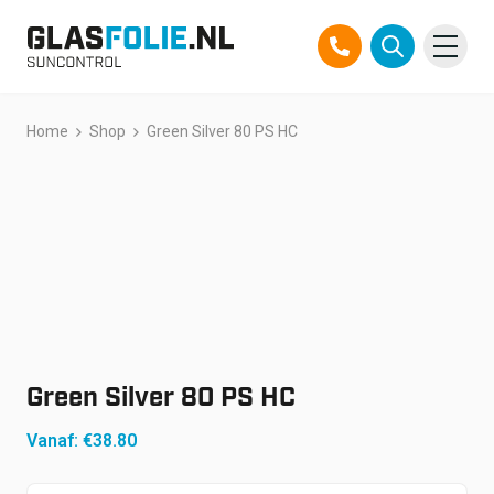
Overslaan
Home
Shop
Green Silver 80 PS HC
Producten
naar
inhoud
Oplossingen
Projecten
Referenties
Over ons
Green Silver 80 PS HC
Over ons
Contact
Vanaf:
€
38.80
Official Partner TEGO
FAQ