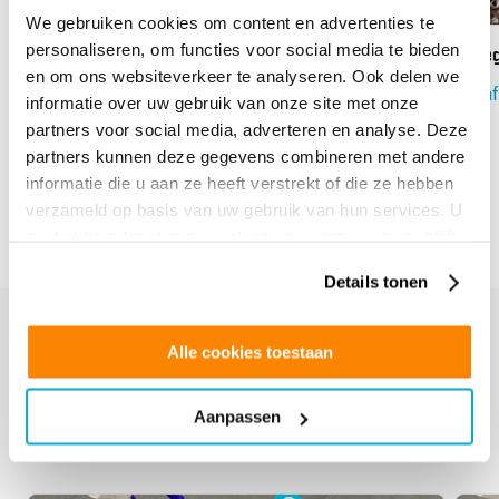
We gebruiken cookies om content en advertenties te
personaliseren, om functies voor social media te bieden
Anti-Graffiti Plus 4 Glasfolie
Omeg
en om ons websiteverkeer te analyseren. Ook delen we
Vanaf:
€
60.80
Vanaf
informatie over uw gebruik van onze site met onze
partners voor social media, adverteren en analyse. Deze
partners kunnen deze gegevens combineren met andere
next
prev
informatie die u aan ze heeft verstrekt of die ze hebben
verzameld op basis van uw gebruik van hun services. U
gaat akkoord met onze cookies als u onze website blijft
gebruiken.
Details tonen
Alle cookies toestaan
Bijbehorende tools
Aanpassen
Maak uw bestelling compleet met de bijbehorende tools.