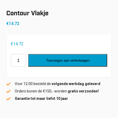
Shop
Werken bij
Contour Vlakje
Inloggen
Nieuws
€
14.72
€
14.72
Contour
Toevoegen aan winkelwagen
Vlakje
aantal
Voor 12.00 besteld de
volgende werkdag geleverd
Orders boven de €150,- worden
gratis verzonden!
Garantie tot maar liefst 10 jaar