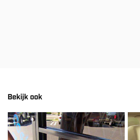
Bekijk ook
Vanaf:
€
60.80
Vana