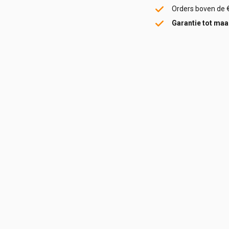
donkergrijs
Orders boven de 
aantal
Garantie tot maar