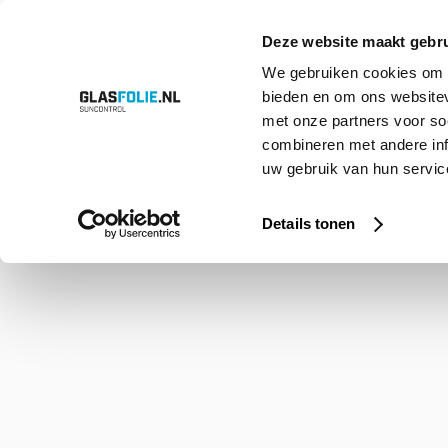
Deze website maakt gebru
We gebruiken cookies om c
bieden en om ons websitev
Overslaan
Producten
Oplossingen
Projecten
Referenties
Over ons
met onze partners voor so
naar
inhoud
combineren met andere inf
uw gebruik van hun service
Home
Shop
Charcoal 5 OSW SRX donkergrijs
Details tonen