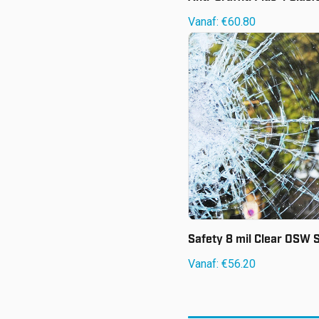
Vanaf:
€
60.80
Vanaf:
€
56.20
Safety 8 mil Clear OSW 
Vanaf:
€
56.20