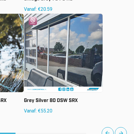
Vanaf:
€
20.59
Vanaf:
€
55.20
SRX
Grey Silver 80 OSW SRX
Vanaf:
€
55.20
next