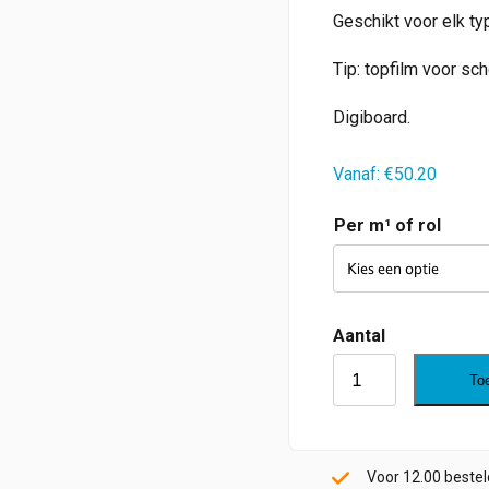
Geschikt voor elk ty
Tip: topfilm voor sc
Digiboard.
Vanaf:
€
50.20
Per m¹ of rol
Charcoal
To
5
OSW
SRX
Voor 12.00 beste