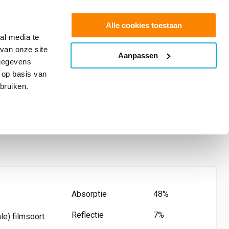
0
Shop
Offerte aanvragen
Alle cookies toestaan
al media te
van onze site
Aanpassen
info@glasfolie.nl
 gegevens
 op basis van
bruiken.
W SRX donkergrijs
Absorptie
48%
Reflectie
7%
le) filmsoort.