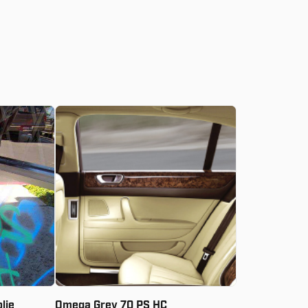
Vanaf:
€
20.59
olie
Omega Grey 70 PS HC