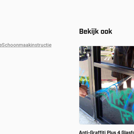
Bekijk ook
e
Schoonmaakinstructie
Vanaf:
€
60.80
Anti-Graffiti Plus 4 Glasf