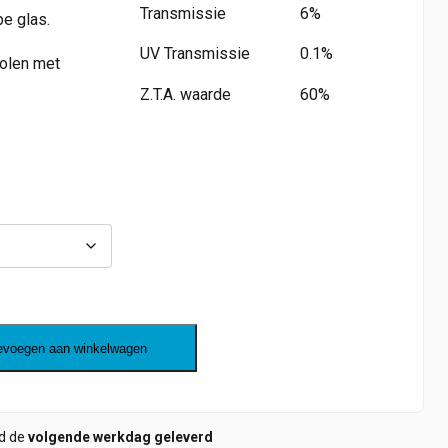
Transmissie
6%
pe glas.
UV Transmissie
0.1%
holen met
Z.T.A. waarde
60%
evoegen aan winkelwagen
ld de
volgende werkdag geleverd