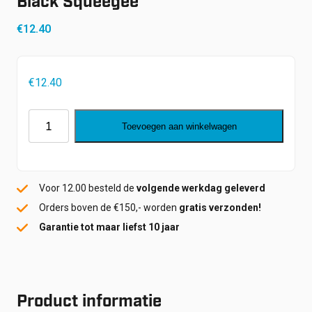
Black Squeegee
€
12.40
€
12.40
Black
Toevoegen aan winkelwagen
Squeegee
aantal
Voor 12.00 besteld de
volgende werkdag geleverd
Orders boven de €150,- worden
gratis verzonden!
Garantie tot maar liefst 10 jaar
Product informatie