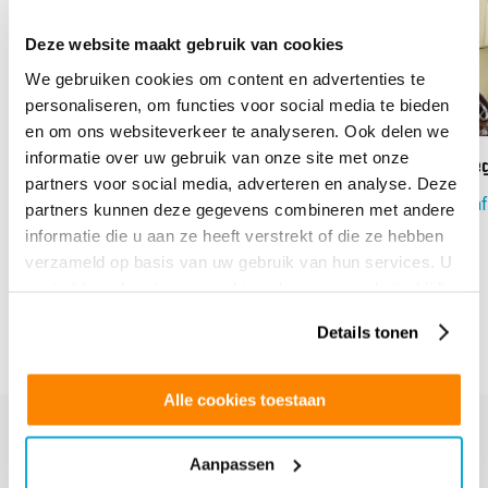
Deze website maakt gebruik van cookies
We gebruiken cookies om content en advertenties te
personaliseren, om functies voor social media te bieden
en om ons websiteverkeer te analyseren. Ook delen we
informatie over uw gebruik van onze site met onze
Anti-Graffiti Plus 4 Glasfolie
Omeg
partners voor social media, adverteren en analyse. Deze
Vanaf:
€
60.80
Vanaf
partners kunnen deze gegevens combineren met andere
informatie die u aan ze heeft verstrekt of die ze hebben
verzameld op basis van uw gebruik van hun services. U
next
gaat akkoord met onze cookies als u onze website blijft
prev
gebruiken.
Details tonen
Alle cookies toestaan
Aanpassen