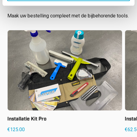
Bijbehorende tools
Maak uw bestelling compleet met de bijbehorende tools.
€
125.00
€
62.
Installatie Kit Pro
Insta
€
125.00
€
62.