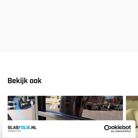
Bekijk ook
Vanaf:
€
60.80
Vana