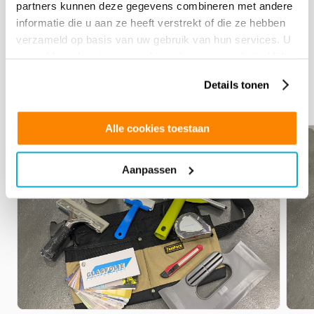
partners kunnen deze gegevens combineren met andere
informatie die u aan ze heeft verstrekt of die ze hebben
verzameld op basis van uw gebruik van hun services. U
gaat akkoord met onze cookies als u onze website blijft
Bijbehorende tools
gebruiken.
Details tonen
Maak uw bestelling compleet met de bijbehorende tools.
Alle cookies toestaan
€
125.00
€
62.
Aanpassen