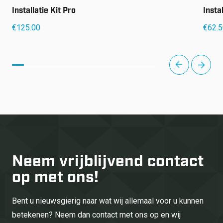
Installatie Kit Pro
Insta
€
125.00
€
62.
next
prev
Neem vrijblijvend
contact
op met ons!
Bent u nieuwsgierig naar wat wij allemaal voor u kunnen
betekenen? Neem dan contact met ons op en wij