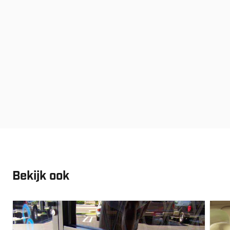
Bekijk ook
Vanaf:
€
60.80
Vana