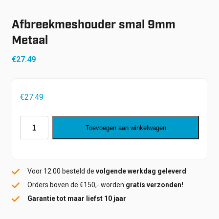
Shop
Werken bij
Afbreekmeshouder smal 9mm
Inloggen
Metaal
Nieuws
€
27.49
€
27.49
Afbreekmeshouder
Toevoegen aan winkelwagen
smal
9mm
Metaal
Voor 12.00 besteld de
volgende werkdag geleverd
aantal
Orders boven de €150,- worden
gratis verzonden!
Garantie tot maar liefst 10 jaar