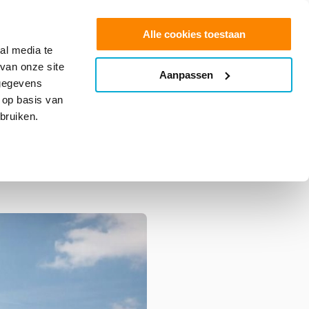
0
Shop
Offerte aanvragen
Alle cookies toestaan
al media te
van onze site
Aanpassen
info@glasfolie.nl
 gegevens
 op basis van
bruiken.