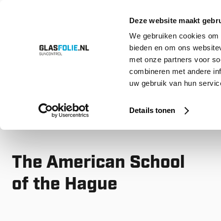
Deze website maakt gebru
We gebruiken cookies om c
bieden en om ons websitev
Overslaan
Producten
Oplossingen
Projecten
Referenties
Over ons
met onze partners voor so
naar
inhoud
combineren met andere inf
uw gebruik van hun service
Home
Projecten
Speciale Projecten
The American School o
Details tonen
The American School
of the Hague