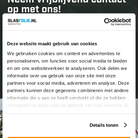
Neem vrijblijvend
contact
op met ons!
Bent u nieuwsgierig naar wat wij allemaal voor u kunnen
betekenen? Neem dan contact met ons op en wij
informeren u over de mogelijkheden.
Deze website maakt gebruik van cookies
We gebruiken cookies om content en advertenties te
personaliseren, om functies voor social media te bieden
Neem contact op
+31(0)299 460445
en om ons websiteverkeer te analyseren. Ook delen we
informatie over uw gebruik van onze site met onze
partners voor social media, adverteren en analyse. Deze
partners kunnen deze gegevens combineren met andere
informatie die u aan ze heeft verstrekt of die ze hebben
verzameld op basis van uw gebruik van hun services. U
gaat akkoord met onze cookies als u onze website blijft
gebruiken.
Details tonen