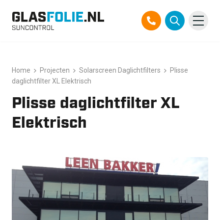
Overslaan
Producten
naar
Home
Projecten
Solarscreen Daglichtfilters
Plisse
inhoud
daglichtfilter XL Elektrisch
Oplossingen
Plisse daglichtfilter XL
Projecten
Elektrisch
Referenties
Over ons
Over ons
Contact
Official Partner TEGO
FAQ