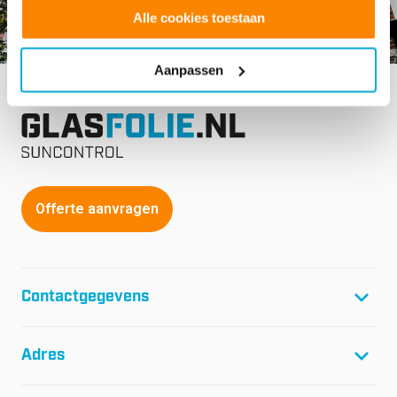
Alle cookies toestaan
Aanpassen
Offerte aanvragen
Contactgegevens
T:
+31(0)299-46 04 45
Adres
F:
+31(0)299-64 01 61
E:
info@glasfolie.nl
Glasfolie Suncontrol B.V.