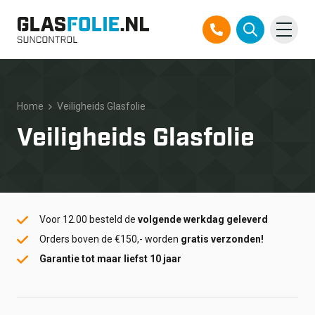
Overslaan
Producten
naar
inhoud
Home
Veiligheids Glasfolie
Oplossingen
Veiligheids Glasfolie
Projecten
Referenties
Voor 12.00 besteld de
volgende werkdag geleverd
Over ons
Orders boven de €150,- worden
gratis verzonden!
Garantie tot maar liefst 10 jaar
Over ons
Contact
Official Partner TEGO
FAQ