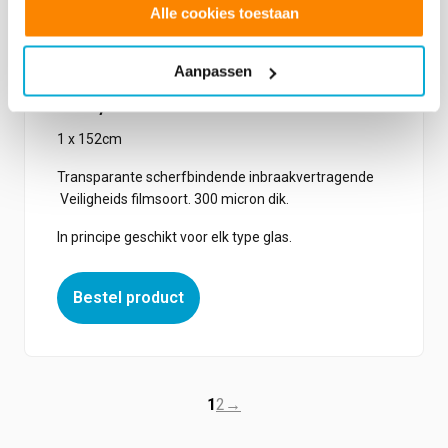
Alle cookies toestaan
Vanaf:
€
56.20
Aanpassen
Safety 12 mil Clear PS HC
1 x 152cm
Transparante scherfbindende inbraakvertragende
Veiligheids filmsoort. 300 micron dik.
In principe geschikt voor elk type glas.
Bestel product
1
2
→