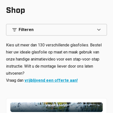
Shop
Werken bij
Shop
Inloggen
Nieuws
Filteren
Kies uit meer dan 130 verschillende glasfolies. Bestel
hier uw ideale glasfolie op maat en maak gebruik van
onze handige animatievideo voor een stap-voor-stap
instructie. Wilt u de montage liever door ons laten
uitvoeren?
Vraag dan
vrijblijvend een offerte aan!
Alle categorieën
Veiligheids Glasfolie
Vanaf:
€
56.20
Veiligheids Glasfolie Binnenkwaliteit