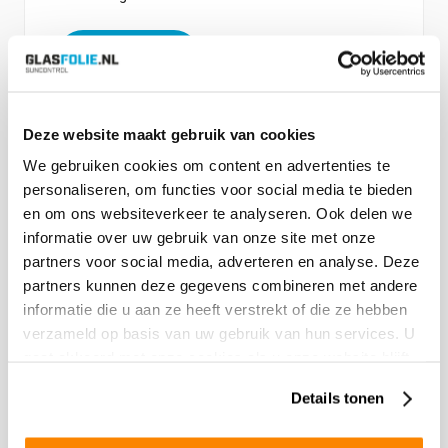
Bestel product
Deze website maakt gebruik van cookies
Vanaf:
€
44.00
We gebruiken cookies om content en advertenties te
personaliseren, om functies voor social media te bieden
en om ons websiteverkeer te analyseren. Ook delen we
Safety Matt Clear
informatie over uw gebruik van onze site met onze
1 x 152cm
partners voor social media, adverteren en analyse. Deze
partners kunnen deze gegevens combineren met andere
Matte scherfbindende Veiligheids/Privacy filmsoort.
informatie die u aan ze heeft verstrekt of die ze hebben
In principe geschikt voor elk type glas.
verzameld op basis van uw gebruik van hun services. U
gaat akkoord met onze cookies als u onze website blijft
gebruiken.
Bestel product
Details tonen