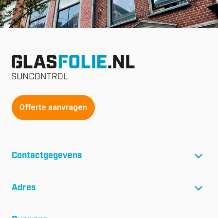
Offerte aanvragen
Contactgegevens
T:
+31(0)299-46 04 45
Adres
F:
+31(0)299-64 01 61
E:
info@glasfolie.nl
Glasfolie Suncontrol B.V.