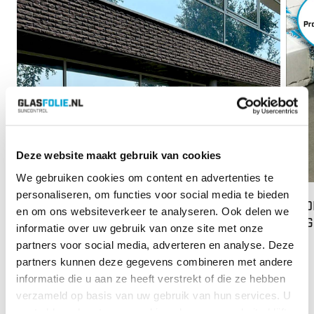
Deze website maakt gebruik van cookies
We gebruiken cookies om content en advertenties te
personaliseren, om functies voor social media te bieden
84% WARMTEWERING BIJ TDA IN LIJNDEN
MEDE
en om ons websiteverkeer te analyseren. Ook delen we
via 
informatie over uw gebruik van onze site met onze
Lees meer
partners voor social media, adverteren en analyse. Deze
Op di
partners kunnen deze gegevens combineren met andere
van o
informatie die u aan ze heeft verstrekt of die ze hebben
next
prev
GLS N
verzameld op basis van uw gebruik van hun services. U
gaat akkoord met onze cookies als u onze website blijft