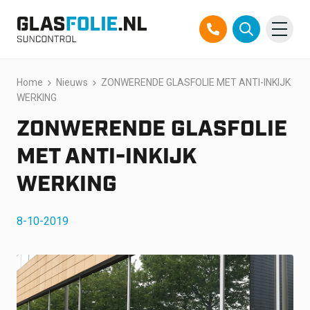
Overslaan
Home
Nieuws
ZONWERENDE GLASFOLIE MET ANTI-INKIJK
Producten
naar
WERKING
inhoud
Oplossingen
ZONWERENDE GLASFOLIE
Projecten
MET ANTI-INKIJK
WERKING
Referenties
8-10-2019
Over ons
Over ons
Contact
Official Partner TEGO
FAQ