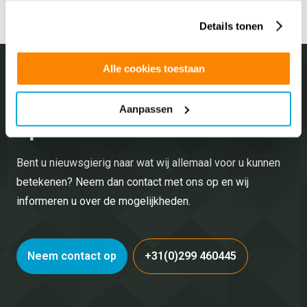
Lees
gebruiken.
Details tonen
Alle cookies toestaan
Neem vrijblijvend
contact
Aanpassen
op met ons!
Bent u nieuwsgierig naar wat wij allemaal voor u kunnen
betekenen? Neem dan contact met ons op en wij
informeren u over de mogelijkheden.
Neem contact op
+31(0)299 460445