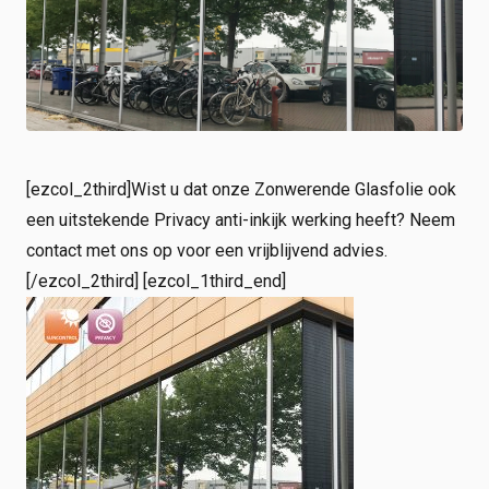
Shop
Werken bij
Inloggen
Nieuws
[ezcol_2third]Wist u dat onze Zonwerende Glasfolie ook
een uitstekende Privacy anti-inkijk werking heeft? Neem
contact met ons op voor een vrijblijvend advies.
[/ezcol_2third] [ezcol_1third_end]