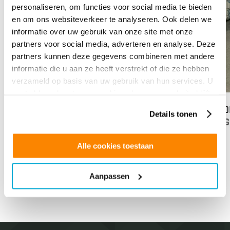
personaliseren, om functies voor social media te bieden
en om ons websiteverkeer te analyseren. Ook delen we
informatie over uw gebruik van onze site met onze
partners voor social media, adverteren en analyse. Deze
partners kunnen deze gegevens combineren met andere
informatie die u aan ze heeft verstrekt of die ze hebben
verzameld op basis van uw gebruik van hun services. U
gaat akkoord met onze cookies als u onze website blijft
gebruiken.
84% WARMTEWERING BIJ TDA IN LIJNDEN
MEDE
Details tonen
via 
Lees meer
Op di
Alle cookies toestaan
van o
next
prev
GLS N
Aanpassen
Lees