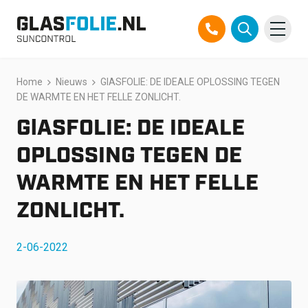
Overslaan
Home
Nieuws
GlASFOLIE: DE IDEALE OPLOSSING TEGEN
Producten
naar
DE WARMTE EN HET FELLE ZONLICHT.
inhoud
Oplossingen
GlASFOLIE: DE IDEALE
Projecten
OPLOSSING TEGEN DE
WARMTE EN HET FELLE
Referenties
ZONLICHT.
Over ons
2-06-2022
Over ons
Contact
Official Partner TEGO
FAQ