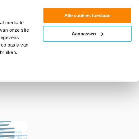
0
Shop
Offerte aanvragen
Alle cookies toestaan
al media te
van onze site
Aanpassen
info@glasfolie.nl
 gegevens
 op basis van
bruiken.