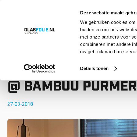
Deze website maakt gebru
We gebruiken cookies om c
bieden en om ons websitev
Overslaan
Producten
Oplossingen
Projecten
Referenties
Over ons
met onze partners voor so
naar
inhoud
combineren met andere inf
uw gebruik van hun service
Home
Nieuws
SOLARSCREEN DAGLICHTFILTERS @ BAMBUU
SOLARSCREEN DAGL
Details tonen
@ BAMBUU PURME
27-03-2018