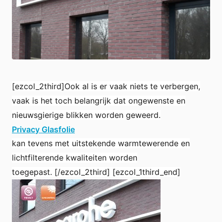
Shop
Werken bij
Inloggen
Nieuws
[ezcol_2third]Ook al is er vaak niets te verbergen,
vaak is het toch belangrijk dat ongewenste en
nieuwsgierige blikken worden geweerd.
Privacy Glasfolie
kan tevens met uitstekende warmtewerende en
lichtfilterende kwaliteiten worden
toegepast. [/ezcol_2third] [ezcol_1third_end]