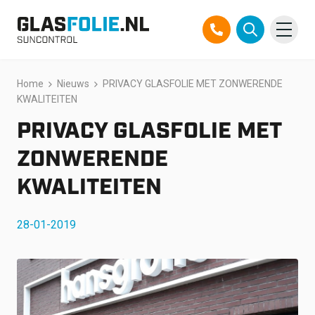
Overslaan
Home
Nieuws
PRIVACY GLASFOLIE MET ZONWERENDE
Producten
naar
KWALITEITEN
inhoud
Oplossingen
PRIVACY GLASFOLIE MET
Projecten
ZONWERENDE
KWALITEITEN
Referenties
28-01-2019
Over ons
Over ons
Contact
Official Partner TEGO
FAQ