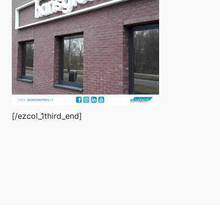
[/ezcol_1third_end]