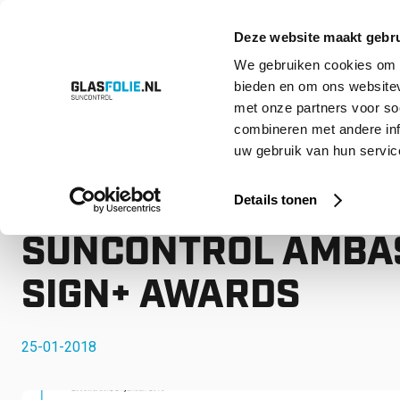
Deze website maakt gebru
We gebruiken cookies om c
bieden en om ons websitev
Overslaan
Producten
Oplossingen
Projecten
Referenties
Over ons
met onze partners voor so
naar
inhoud
combineren met andere inf
uw gebruik van hun service
Home
Nieuws
PERSBERICHT – GLASFOLIE SUNCONTROL AM
PERSBERICHT – GLA
Details tonen
SUNCONTROL AMBA
SIGN+ AWARDS
25-01-2018