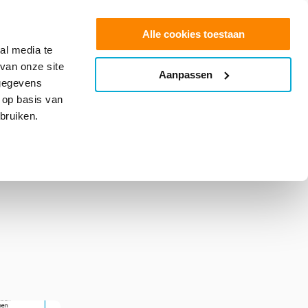
0
Shop
Offerte aanvragen
Alle cookies toestaan
al media te
van onze site
Aanpassen
info@glasfolie.nl
 gegevens
 op basis van
bruiken.