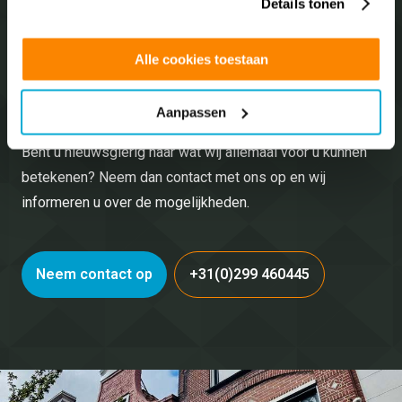
Details tonen
Alle cookies toestaan
Neem vrijblijvend
contact
op met ons!
Aanpassen
Bent u nieuwsgierig naar wat wij allemaal voor u kunnen
betekenen? Neem dan contact met ons op en wij
informeren u over de mogelijkheden.
Neem contact op
+31(0)299 460445