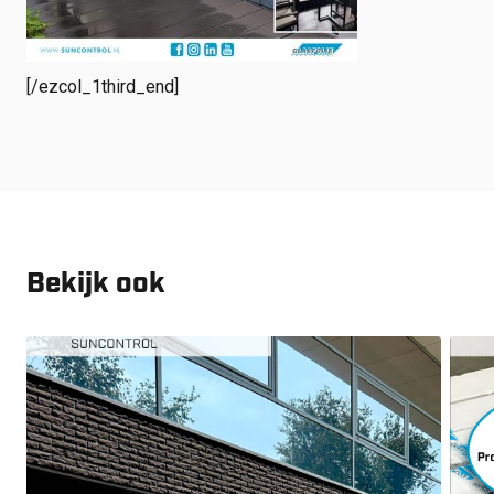
[/ezcol_1third_end]
Bekijk ook