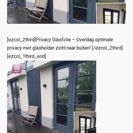
Shop
Werken bij
Inloggen
Nieuws
[ezcol_2third]Privacy Glasfolie – Overdag optimale
privacy met glashelder zicht naar buiten! [/ezcol_2third]
[ezcol_1third_end]