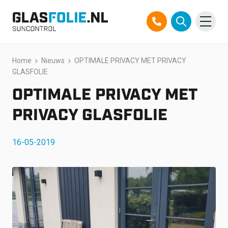
Overslaan
Home
Nieuws
OPTIMALE PRIVACY MET PRIVACY
Producten
naar
GLASFOLIE
inhoud
Oplossingen
OPTIMALE PRIVACY MET
Projecten
PRIVACY GLASFOLIE
Referenties
16-05-2019
Over ons
Over ons
Contact
Official Partner TEGO
FAQ