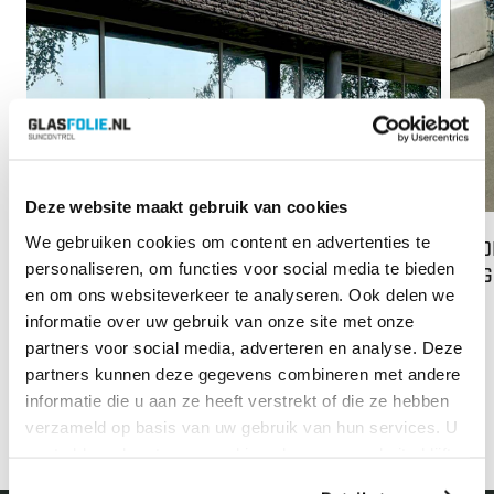
Deze website maakt gebruik van cookies
We gebruiken cookies om content en advertenties te
84% WARMTEWERING BIJ TDA IN LIJNDEN
MEDE
personaliseren, om functies voor social media te bieden
via 
en om ons websiteverkeer te analyseren. Ook delen we
Lees meer
informatie over uw gebruik van onze site met onze
Op di
partners voor social media, adverteren en analyse. Deze
van o
next
partners kunnen deze gegevens combineren met andere
prev
GLS N
informatie die u aan ze heeft verstrekt of die ze hebben
verzameld op basis van uw gebruik van hun services. U
Lees
gaat akkoord met onze cookies als u onze website blijft
gebruiken.