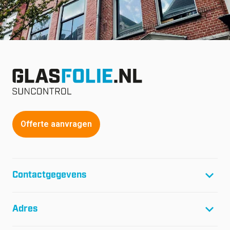
Offerte aanvragen
Contactgegevens
T:
+31(0)299-46 04 45
Adres
F:
+31(0)299-64 01 61
E:
info@glasfolie.nl