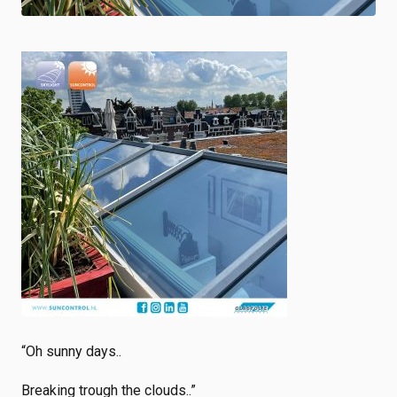
Shop
Werken bij
Inloggen
Nieuws
“Oh sunny days..
Breaking trough the clouds..”