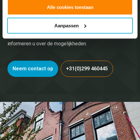
Neem vrijblijvend
contact
Alle cookies toestaan
op met ons!
Aanpassen
Bent u nieuwsgierig naar wat wij allemaal voor u kunnen
betekenen? Neem dan contact met ons op en wij
informeren u over de mogelijkheden.
Neem contact op
+31(0)299 460445