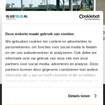
84% WARMTEWERING BIJ TDA IN LIJNDEN
MEDE
Deze website maakt gebruik van cookies
via 
We gebruiken cookies om content en advertenties te
Lees meer
personaliseren, om functies voor social media te bieden
Op di
en om ons websiteverkeer te analyseren. Ook delen we
van o
informatie over uw gebruik van onze site met onze
next
prev
GLS N
partners voor social media, adverteren en analyse. Deze
partners kunnen deze gegevens combineren met andere
Lees
informatie die u aan ze heeft verstrekt of die ze hebben
verzameld op basis van uw gebruik van hun services. U
gaat akkoord met onze cookies als u onze website blijft
gebruiken.
Details tonen