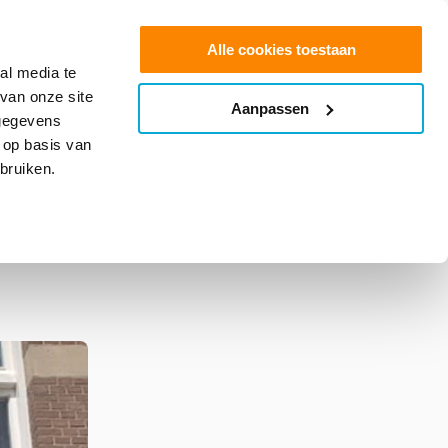
0
Shop
Offerte aanvragen
Alle cookies toestaan
al media te
van onze site
Aanpassen
info@glasfolie.nl
 gegevens
 op basis van
bruiken.