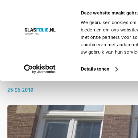
Deze website maakt gebru
We gebruiken cookies om c
bieden en om ons websitev
Overslaan
Producten
Oplossingen
Projecten
Referenties
Over ons
met onze partners voor so
naar
inhoud
combineren met andere inf
uw gebruik van hun service
Home
Nieuws
IS HET BIJ U OOK ZO WARM..?
IS HET BIJ U OOK Z
Details tonen
25-06-2019