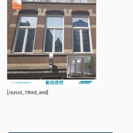
[/ezcol_1third_end]