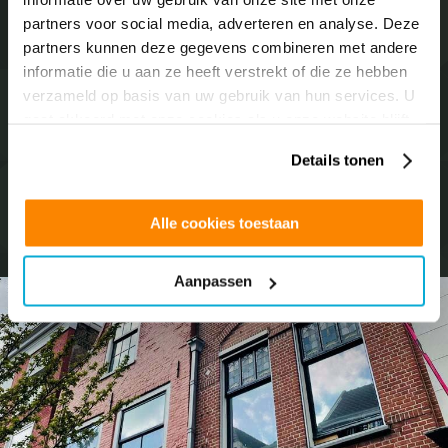
partners voor social media, adverteren en analyse. Deze
Bent u nieuwsgierig naar wat wij allemaal voor u kunnen
partners kunnen deze gegevens combineren met andere
betekenen? Neem dan contact met ons op en wij
informatie die u aan ze heeft verstrekt of die ze hebben
informeren u over de mogelijkheden.
verzameld op basis van uw gebruik van hun services. U
gaat akkoord met onze cookies als u onze website blijft
gebruiken.
Details tonen
Neem contact op
+31(0)299 460445
Alle cookies toestaan
Aanpassen