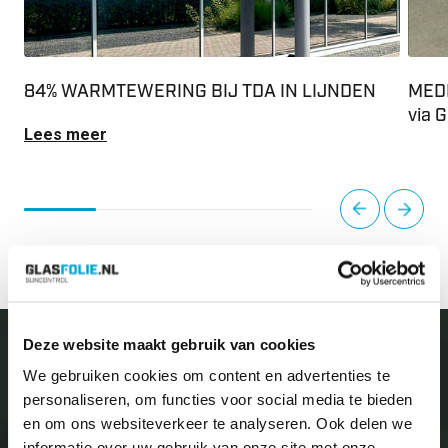
84% WARMTEWERING BIJ TDA IN LIJNDEN
MEDE
via 
Lees meer
Op di
van o
next
prev
GLS N
Lees
Deze website maakt gebruik van cookies
We gebruiken cookies om content en advertenties te
Neem vrijblijvend
contact
personaliseren, om functies voor social media te bieden
en om ons websiteverkeer te analyseren. Ook delen we
op met ons!
informatie over uw gebruik van onze site met onze