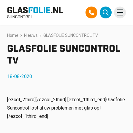
Overslaan
Home
Nieuws
GLASFOLIE SUNCONTROL TV
Producten
naar
inhoud
GLASFOLIE SUNCONTROL
Oplossingen
TV
Projecten
18-08-2020
Referenties
Over ons
[ezcol_2third]
[/ezcol_2third] [ezcol_1third_end]Glasfolie
Suncontrol lost al uw problemen met glas op!
Over ons
Contact
[/ezcol_1third_end]
Official Partner TEGO
FAQ