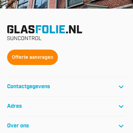
Offerte aanvragen
Contactgegevens
T:
+31(0)299-46 04 45
Adres
F:
+31(0)299-64 01 61
E:
info@glasfolie.nl
Glasfolie Suncontrol B.V.
Over ons
Netwerk 20