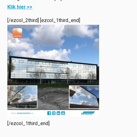
Klik hier >>
[/ezcol_2third] [ezcol_1third_end]
[/ezcol_1third_end]