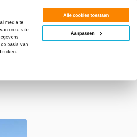
0
Shop
Offerte aanvragen
Alle cookies toestaan
al media te
van onze site
Aanpassen
info@glasfolie.nl
 gegevens
 op basis van
bruiken.