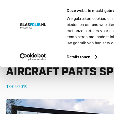
Deze website maakt gebru
We gebruiken cookies om c
bieden en om ons websitev
Overslaan
Producten
Oplossingen
Projecten
Referenties
Over ons
met onze partners voor so
naar
inhoud
combineren met andere inf
uw gebruik van hun service
Home
Nieuws
GLASFOLIE SUNCONTROL @ TDA AIRCRAFT PA
GLASFOLIE SUNCON
Details tonen
AIRCRAFT PARTS SP
18-04-2019