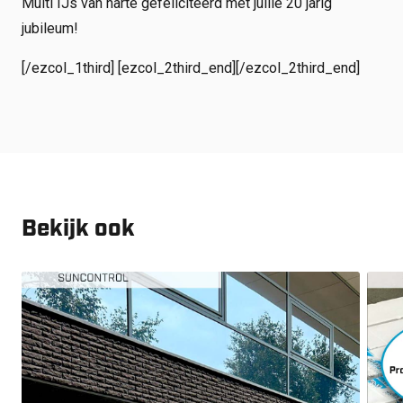
Multi IJs van harte gefeliciteerd met jullie 20 jarig
Shop
jubileum!
Werken bij
[/ezcol_1third] [ezcol_2third_end]
[/ezcol_2third_end]
Inloggen
Nieuws
Bekijk ook