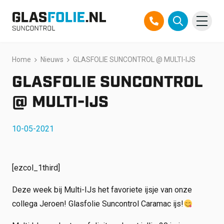
Overslaan
Home
Nieuws
GLASFOLIE SUNCONTROL @ MULTI-IJS
Producten
naar
inhoud
GLASFOLIE SUNCONTROL
Oplossingen
@ MULTI-IJS
Projecten
10-05-2021
Referenties
Over ons
[ezcol_1third]
Over ons
Deze week bij Multi-IJs het favoriete ijsje van onze
Contact
collega Jeroen! Glasfolie Suncontrol Caramac ijs!
Official Partner TEGO
FAQ