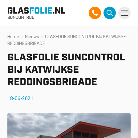
Overslaan
Home
Nieuws
GLASFOLIE SUNCONTROL BIJ KATWIJKSE
Producten
naar
REDDINGSBRIGADE
inhoud
Oplossingen
GLASFOLIE SUNCONTROL
Projecten
BIJ KATWIJKSE
REDDINGSBRIGADE
Referenties
18-06-2021
Over ons
Over ons
Contact
Official Partner TEGO
FAQ