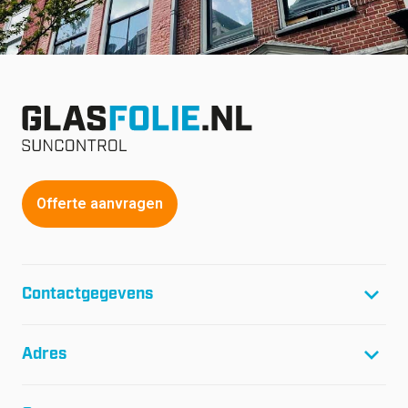
Offerte aanvragen
Contactgegevens
T:
+31(0)299-46 04 45
Adres
F:
+31(0)299-64 01 61
E:
info@glasfolie.nl
Glasfolie Suncontrol B.V.