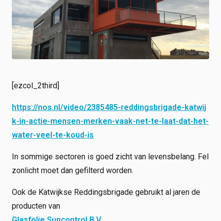
Shop
Werken bij
Inloggen
Nieuws
[ezcol_2third]
https://nos.nl/video/2385485-reddingsbrigade-katwij
k-in-actie-mensen-merken-vaak-net-te-laat-dat-het-
water-veel-te-koud-is
In sommige sectoren is goed zicht van levensbelang. Fel
zonlicht moet dan gefilterd worden.
Ook de Katwijkse Reddingsbrigade gebruikt al jaren de
producten van
Glasfolie Suncontrol B.V.