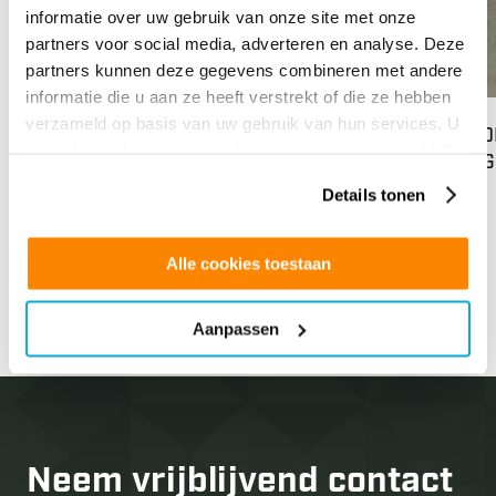
informatie over uw gebruik van onze site met onze
partners voor social media, adverteren en analyse. Deze
partners kunnen deze gegevens combineren met andere
informatie die u aan ze heeft verstrekt of die ze hebben
verzameld op basis van uw gebruik van hun services. U
84% WARMTEWERING BIJ TDA IN LIJNDEN
MEDE
gaat akkoord met onze cookies als u onze website blijft
via 
gebruiken.
Lees meer
Details tonen
Op di
van o
next
Alle cookies toestaan
prev
GLS N
Lees
Aanpassen
Neem vrijblijvend
contact