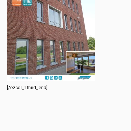
[/ezcol_1third_end]