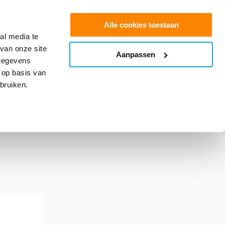
0
Shop
Offerte aanvragen
Alle cookies toestaan
al media te
van onze site
Aanpassen
info@glasfolie.nl
 gegevens
 op basis van
bruiken.