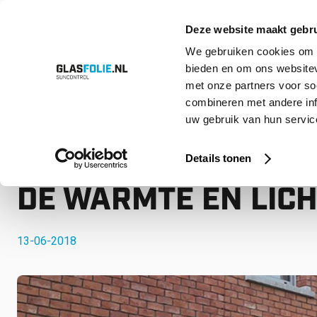
Deze website maakt gebru
We gebruiken cookies om c
bieden en om ons websitev
Overslaan
Producten
Oplossingen
Projecten
Referenties
Over ons
met onze partners voor so
naar
inhoud
combineren met andere inf
uw gebruik van hun service
Home
Nieuws
GLASFOLIE; DE OPLOSSING TEGEN DE WARMTE 
GLASFOLIE; DE OPL
Details tonen
DE WARMTE EN LICH
13-06-2018