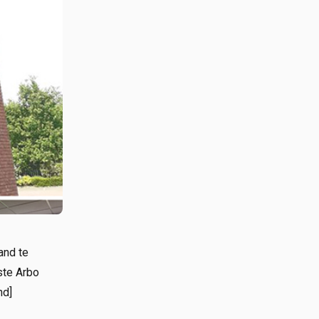
and te
ste Arbo
nd]