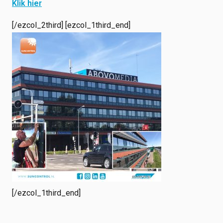
Klik hier
[/ezcol_2third] [ezcol_1third_end]
[/ezcol_1third_end]