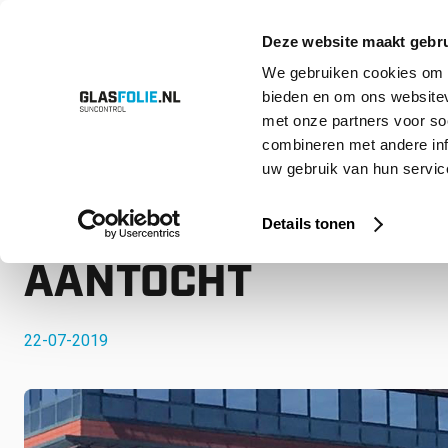
Deze website maakt gebru
We gebruiken cookies om c
bieden en om ons websitev
Overslaan
Producten
Oplossingen
Projecten
Referenties
Over ons
met onze partners voor so
naar
inhoud
combineren met andere inf
uw gebruik van hun service
Home
Nieuws
EEN EXTREEM WARME WEEK IN AANTOCHT
EEN EXTREEM WARM
Details tonen
AANTOCHT
22-07-2019