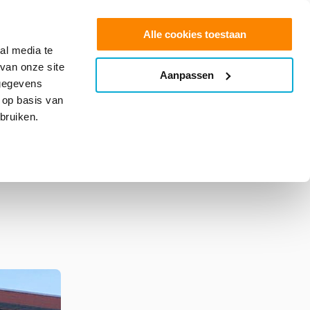
0
Shop
Offerte aanvragen
Alle cookies toestaan
al media te
van onze site
Aanpassen
info@glasfolie.nl
 gegevens
 op basis van
bruiken.