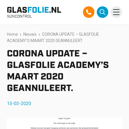
Overslaan
Home
Nieuws
CORONA UPDATE – GLASFOLIE
Producten
naar
ACADEMY’S MAART 2020 GEANNULEERT.
inhoud
Oplossingen
CORONA UPDATE –
Projecten
GLASFOLIE ACADEMY’S
MAART 2020
Referenties
GEANNULEERT.
Over ons
13-03-2020
Over ons
Contact
Official Partner TEGO
FAQ