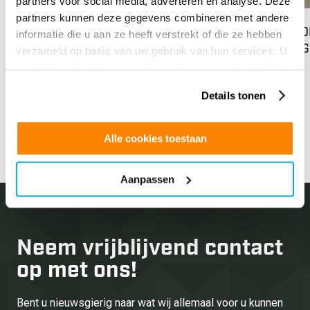
partners voor social media, adverteren en analyse. Deze
partners kunnen deze gegevens combineren met andere
84% WARMTEWERING BIJ TDA IN LIJNDEN
MEDE
informatie die u aan ze heeft verstrekt of die ze hebben
via 
verzameld op basis van uw gebruik van hun services. U
Lees meer
gaat akkoord met onze cookies als u onze website blijft
Op di
gebruiken.
Details tonen
van o
next
prev
GLS N
Alle cookies toestaan
Lees
Aanpassen
Neem vrijblijvend
contact
op met ons!
Bent u nieuwsgierig naar wat wij allemaal voor u kunnen