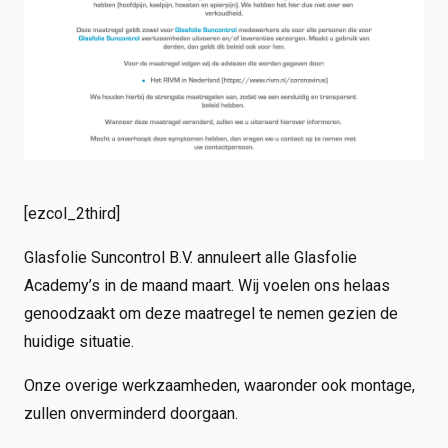
Shop
Werken bij
Inloggen
Nieuws
[ezcol_2third]
Glasfolie Suncontrol B.V. annuleert alle Glasfolie
Academy’s in de maand maart. Wij voelen ons helaas
genoodzaakt om deze maatregel te nemen gezien de
huidige situatie.
Onze overige werkzaamheden, waaronder ook montage,
zullen onverminderd doorgaan.