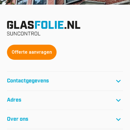
Offerte aanvragen
Contactgegevens
T:
+31(0)299-46 04 45
Adres
F:
+31(0)299-64 01 61
E:
info@glasfolie.nl
Glasfolie Suncontrol B.V.
Over ons
Netwerk 20
Postbus 1080