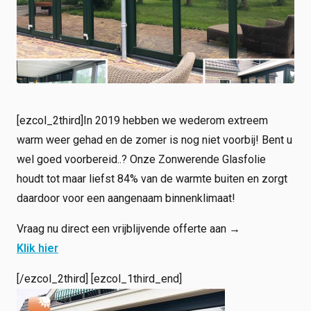
Shop
Werken bij
Inloggen
Nieuws
[ezcol_2third]In 2019 hebben we wederom extreem
warm weer gehad en de zomer is nog niet voorbij! Bent u
wel goed voorbereid..? Onze Zonwerende Glasfolie
houdt tot maar liefst 84% van de warmte buiten en zorgt
daardoor voor een aangenaam binnenklimaat!
Vraag nu direct een vrijblijvende offerte aan →
Klik hier
[/ezcol_2third] [ezcol_1third_end]