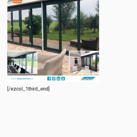
[/ezcol_1third_end]