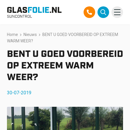
Overslaan
Home
Nieuws
BENT U GOED VOORBEREID OP EXTREEM
Producten
naar
WARM WEER?
inhoud
Oplossingen
BENT U GOED VOORBEREID
Projecten
OP EXTREEM WARM
WEER?
Referenties
30-07-2019
Over ons
Over ons
Contact
Official Partner TEGO
FAQ