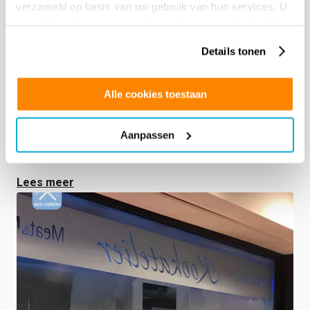
verzameld op basis van uw gebruik van hun services. U
gaat akkoord met onze cookies als u onze website blijft
gebruiken.
Details tonen
28 SEPTEMBER 2022 GLASFOLIE ACADEMY –
NOG ENKELE PLAATSEN VRIJ!
Alle cookies toestaan
De Glasfolie Academy is echt een begrip geworden voor
elke beginnende glasfolie installateur. Voor woensdag
Aanpassen
28 september zijn nog enkele …
Lees meer