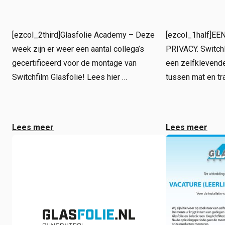
[ezcol_2third]Glasfolie Academy – Deze
[ezcol_1half]E
week zijn er weer een aantal collega’s
PRIVACY. SwitchF
gecertificeerd voor de montage van
een zelfklevende
Switchfilm Glasfolie! Lees hier …
tussen mat en tr
Lees meer
Lees meer