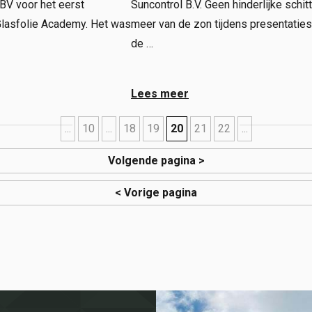
BV voor het eerst
Suncontrol B.V. Geen hinderlijke schit
Glasfolie Academy. Het was
meer van de zon tijdens presentatie
de …
Lees meer
...
10
...
18
19
20
21
22
...
Volgende pagina >
< Vorige pagina