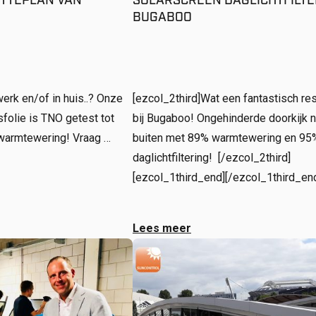
ITTEPLAN VAN
SOLARSCREEN DAGLICHTFILT
BUGABOO
erk en/of in huis..? Onze
[ezcol_2third]Wat een fantastisch res
olie is TNO getest tot
bij Bugaboo! Ongehinderde doorkijk n
 warmtewering! Vraag …
buiten met 89% warmtewering en 95
daglichtfiltering! [/ezcol_2third]
[ezcol_1third_end][/ezcol_1third_en
Lees meer