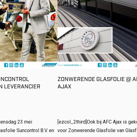
UNCONTROL
ZONWERENDE GLASFOLIE @ A
N LEVERANCIER
AJAX
oensdag 23 mei
[ezcol_2third]Ook bij AFC Ajax is ge
asfolie Suncontrol B.V. en
voor Zonwerende Glasfolie van Glasf