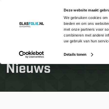
Deze website maakt gebru
We gebruiken cookies om c
bieden en om ons websitev
Overslaan
Producten
Oplossingen
Projecten
Referenties
Over ons
met onze partners voor so
naar
inhoud
combineren met andere inf
uw gebruik van hun service
Home
Nieuws
Details tonen
Nieuws