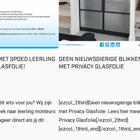
MET SPOED LEERLING
GEEN NIEUWSGIERIGE BLIKKE
ASFOLIE!
MET PRIVACY GLASFOLIE
it iets voor jou? Wij zijn
[ezcol_2third]Geen nieuwsgierige bl
ek naar leerling monteurs
met Privacy Glasfolie. Lees hier mee
eer direct als jij dit …
Privacy Glasfolie[/ezcol_2third]
[ezcol_1third_end][/ezcol_1third_en