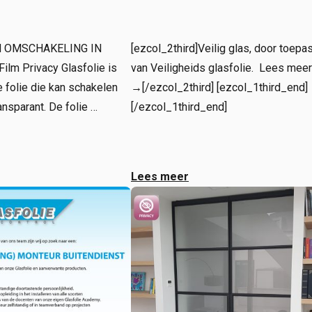
EN OMSCHAKELING IN
[ezcol_2third]Veilig glas, door toepa
ilm Privacy Glasfolie is
van Veiligheids glasfolie. Lees meer
 folie die kan schakelen
→[/ezcol_2third] [ezcol_1third_end]
ansparant. De folie …
[/ezcol_1third_end]
Lees meer