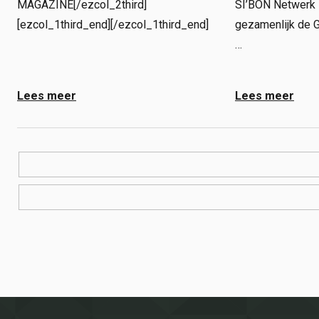
MAGAZINE[/ezcol_2third]
SI’BON Netwerk 
[ezcol_1third_end][/ezcol_1third_end]
gezamenlijk de 
…
Lees meer
Lees meer