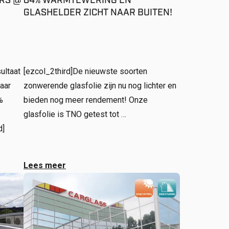
ERS @
84% WARMTEWERING EN
GLASHELDER ZICHT NAAR BUITEN!
ultaat
[ezcol_2third]De nieuwste soorten
aar
zonwerende glasfolie zijn nu nog lichter en
%
bieden nog meer rendement! Onze
glasfolie is TNO getest tot …
d]
Lees meer