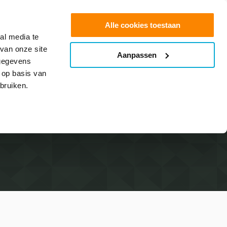
0
Shop
Offerte aanvragen
Alle cookies toestaan
al media te
van onze site
Aanpassen
info@glasfolie.nl
 gegevens
 op basis van
bruiken.