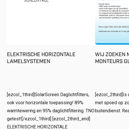
ELEKTRISCHE HORIZONTALE
WIJ ZOEKEN 
LAMELSYSTEMEN
MONTEURS GL
[ezcol_1third]SolarScreen Daglichtfilters,
[ezcol_2third]Is d
ook voor horizontale toepassing! 89%
met spoed op zo
warmtewering en 95% daglichtfiltering. TNO
buitendienst. Reag
getest![/ezcol_1third] [ezcol_2third_end]
ELEKTRISCHE HORIZONTALE