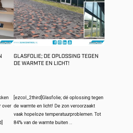
N
GLASFOLIE; DE OPLOSSING TEGEN
DE WARMTE EN LICHT!
ikken
[ezcol_2third]Glasfolie; dé oplossing tegen
r over
de warmte en licht! De zon veroorzaakt
vaak hopeloze temperatuurproblemen. Tot
d]
84% van de warmte buiten …