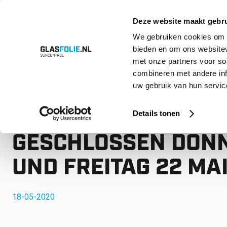
Deze website maakt gebru
We gebruiken cookies om c
bieden en om ons websitev
Zum
Produkte
Lösungen
Projekte
Referenzen
Über uns
Kont
met onze partners voor so
Inhalt
springen
combineren met andere inf
uw gebruik van hun service
Startseite
Nachrichten
GLASSFOIL SUNCONTROL GESCHLOSSE
GLASSFOIL SUNCON
Details tonen
GESCHLOSSEN DONN
UND FREITAG 22 MA
18-05-2020