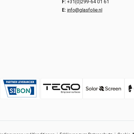
F:
+31(0)299-64 01 61
E:
info@glasfolie.nl